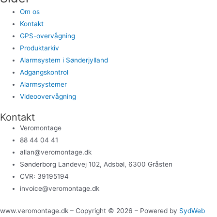
Om os
Kontakt
GPS-overvågning
Produktarkiv
Alarmsystem i Sønderjylland
Adgangskontrol
Alarmsystemer
Videoovervågning
Kontakt
Veromontage
88 44 04 41
allan@veromontage.dk
Sønderborg Landevej 102, Adsbøl, 6300 Gråsten
CVR: 39195194
invoice@veromontage.dk
www.veromontage.dk – Copyright © 2026 – Powered by
SydWeb