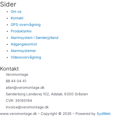
Sider
Om os
Kontakt
GPS-overvågning
Produktarkiv
Alarmsystem i Sønderjylland
Adgangskontrol
Alarmsystemer
Videoovervågning
Kontakt
Veromontage
88 44 04 41
allan@veromontage.dk
Sønderborg Landevej 102, Adsbøl, 6300 Gråsten
CVR: 39195194
invoice@veromontage.dk
www.veromontage.dk – Copyright © 2026 – Powered by
SydWeb